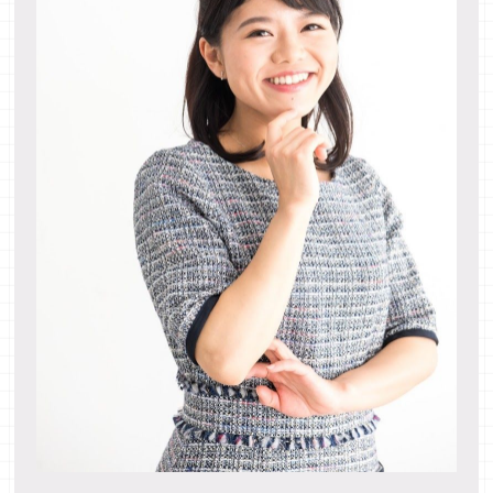
国名と場所をリンクさせて60カ国まで完全記憶
することに成功しました。
記憶術を生かして取得されたであろう豊富な知
識を駆使されているようで、
何気ないひと言でもどれも裏付けがあり説得力
があり記憶術を超えた生きる教訓みたいな言葉
がとても勉強になりました。
ありがとうございました。
歯科医師（68歳）
お酒を飲まない日を作ることができた
①毎日飲酒していましたが、「メモリーパレス
法」で強固になった意志力のおかげで、飲まな
い日を作る事が出来ています。（完全にはやめ
られませんが）