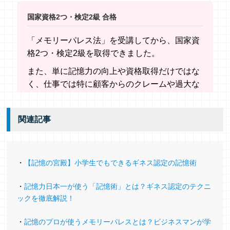
国家資格2つ・検定2級 合格
「メモリーパレス法」を受講してから、国家資
格2つ・検定2級を取得できました。
また、単に記憶力の向上や資格取得だけではな
く、仕事では特に顧客からのクレームや過大な
要求に、最終的に円満に、こちらの不利になる
ことなく終了させられることが多くなってきた
関連記事
こと、
社内の部署間同士で調整が必要な内容など、そ
ういったある意味面倒な案件の対応を上司から
・
【記憶の宮殿】小学生でもできるギネス認定の記憶術
任せられ、結果を残せることが増えたことが大
きかったと思います。
・
記憶力日本一が使う「記憶術」とは？ギネス認定のテクニ
税理士（46歳）
ックを徹底解説！
・
記憶のプロが使うメモリーパレスとは？ビジネスマンが学