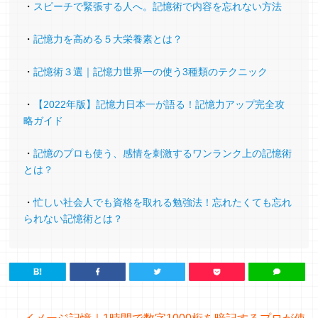
・
スピーチで緊張する人へ。記憶術で内容を忘れない方法
自分の弱点が見えて、溜息をつくことも多々あ
りましたが、大野先生のお話で毎回励まされて
・
記憶力を高める５大栄養素とは？
いました。
・
記憶術３選｜記憶力世界一の使う3種類のテクニック
時間を掛けて軌道修正していきます。
・
【2022年版】記憶力日本一が語る！記憶力アップ完全攻
夢が叶ったら、大野先生にお知らせしたいです
略ガイド
ね。
スポーツ栄養士（59歳）
・
記憶のプロも使う、感情を刺激するワンランク上の記憶術
とは？
・
忙しい社会人でも資格を取れる勉強法！忘れたくても忘れ
言葉がスムーズになった
られない記憶術とは？
通訳をしていますが、長い文章が覚えられ、言
葉がスムーズに出てくるようになりました。
事前勉強も「メモリーパレス法」で楽に覚えて
います。流動性知能のおかげでしょうね。