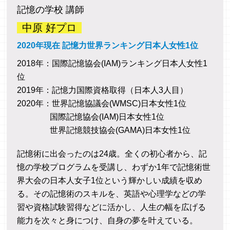
記憶の学校 講師
②社労士の資格取得の学習中で、テキスト、問
題集を何周かするわけですが、明らかに以前よ
中原 好プロ
り記憶が定着していると思います。
2020年現在 記憶力世界ランキング日本人女性1位
まず、生活習慣が変わりました。朝は、「メモ
2018年：国際記憶協会(IAM)ランキング日本人女性1
リーパレス法」のトレーニングを30分やって、
位
資格取得にむけ勉強をしています。
2019年：記憶力国際資格取得（日本人3人目）
公務員（51歳）
2020年：世界記憶協議会(WMSC)日本女性1位
国際記憶協会(IAM)日本女性1位
世界記憶競技協会(GAMA)日本女性1位
集中力・意志力・継続力の向上
記憶術に出会ったのは24歳。全くの初心者から、記
どんなに仕事で疲れていても、今日は勉強した
憶の学校プログラムを受講し、わずか1年で記憶術世
くないなあ。と思わなくなりました。
界大会の日本人女子1位という輝かしい成績を収め
途中でSNSなど見ても、必ず勉強に戻る事が出
る。その記憶術のスキルを、英語や心理学などの学
来るようになりました。
習や資格試験習得などに活かし、人生の幅を広げる
能力を次々と身につけ、自身の夢を叶えている。
以前は、暗記しても思い出せない事が辛くて、