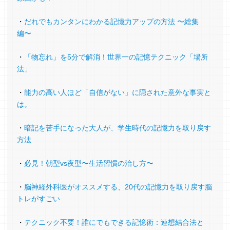
英検2級 合格
・
だれでもカンタンにわかる記憶力アップの方法 〜総集
英語力が中学生レベルくらいしかなかったんで
編〜
すが、英検2級に合格出来るまでになりまし
・
「物忘れ」を5分で解消！世界一の記憶テクニック「場所
た！
法」
忘れっぽいので、今まではその不安をごまかし
ながら勉強していました。だから復習が苦手で
・
能力の高い人ほど「自信がない」に隠された意外な事実と
した。また忘れてる、と思うのが怖かったで
は。
す。
・
暗記を苦手になった大人が、学生時代の記憶力を取り戻す
「メモリーパレス法」を学んでからは、忘れに
方法
くくなっただけじゃなく、貼り付けを確認して
「あーそうだったー」と思ったり、貼り付け直
・
必見！朝型vs夜型〜生活習慣の治し方〜
したりすることが出来るようになりました。
・
脳神経外科医がオススメする、20代の記憶力を取り戻す脳
忘れることへの不安がなくなったし、記憶だけ
トレがすごい
じゃなく色々なチャレンジも、（やっぱり私に
は無理かも…)と諦めるのではなく、何度もやっ
・
テクニック不要！誰にでもできる記憶術：連想結合法と
てみればいいんだという気持ちを持てるように