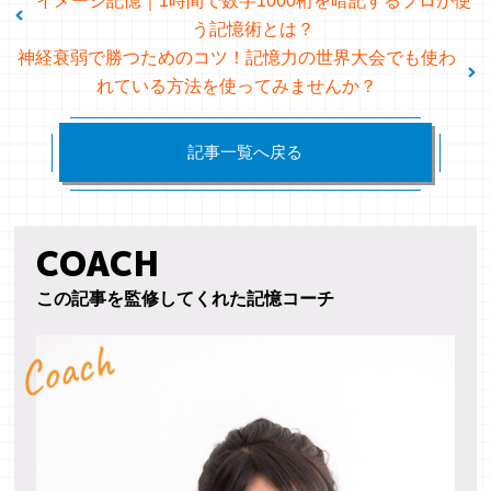
イメージ記憶｜1時間で数字1000桁を暗記するプロが使
ありがとうございます。
う記憶術とは？
大野先生からのメッセージの深さから、大変な
神経衰弱で勝つためのコツ！記憶力の世界大会でも使わ
勉強をなさっているのが良く分かりました。
れている方法を使ってみませんか？
「メモリーパレス法」で完全記憶した52個の行
動原則からは元気をもらっています。
記事一覧へ戻る
通訳（62歳）
早起きの習慣がついた
COACH
早起きの習慣がついた。
この記事を監修してくれた記憶コーチ
「メモリーパレス法」を使って、日常でも記憶
していく習慣づけと、記憶の変換をインパクト
のあるものにするように少し変化した。
人口の世界ランキングを「メモリーパレス法」
を使って記憶することにチャレンジし、