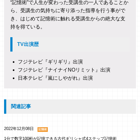
“記憶術”で人生が変わった受講生の一人であることか
挫折する事もありました。
ら、受講生の気持ちに寄り添った指導を行う事がで
今は"思い出せない事は当たり前で、繰り返せ
き、はじめて記憶術に触れる受講生からの絶大な支
ばいい" "覚えるにはそれなりの時間と練習が必
持を得ている。
要なんだ"と思えるようになり、
新しい知識を得るプロセスそれ自体がとても楽
TV出演歴
になりました。
看護師（32歳）
フジテレビ『ギリギリ』出演
フジテレビ『ナイナイNOリミット』出演
日本テレビ『嵐にしやがれ』出演
生活リズム向上
午前中の6時間の中で、ぼんやり無駄に過ごし
関連記事
ている時間がいかに多かったか分かりました。
「メモリーパレス法」を習い始めてからすぐ、
目覚めのカフェオレ時間と、ちょっと休憩で犬
2022年12月08日
記憶術
と遊ぶ以外は、テキパキ動けるようになりまし
1分で数字100桁が記憶できる古代ギリシャ式4ステップ記憶術