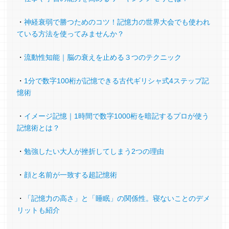
・
神経衰弱で勝つためのコツ！記憶力の世界大会でも使われ
アスリートフードマイスター 合格
ている方法を使ってみませんか？
「メモリーパレス法」の受講後、6回おちてい
・
流動性知能｜脳の衰えを止める３つのテクニック
た、アスリートフードマイスターの資格試験に
合格しました。
・
1分で数字100桁が記憶できる古代ギリシャ式4ステップ記
新しい可能性をありがとうございました😊
憶術
管理栄養士（61歳）
・
イメージ記憶｜1時間で数字1000桁を暗記するプロが使う
記憶術とは？
健康管理士1級 合格
・
勉強したい大人が挫折してしまう2つの理由
健康管理士1級 昨年10月合格しました。
・
顔と名前が一致する超記憶術
ワクワクしたり、落ち込んだり、感激したり、
・
「記憶力の高さ」と「睡眠」の関係性。寝ないことのデメ
喜び悩み諦めたり悔しかったりと、いろんな感
リットも紹介
情が押し寄せてきた「メモリーパレス法」の受
講中。