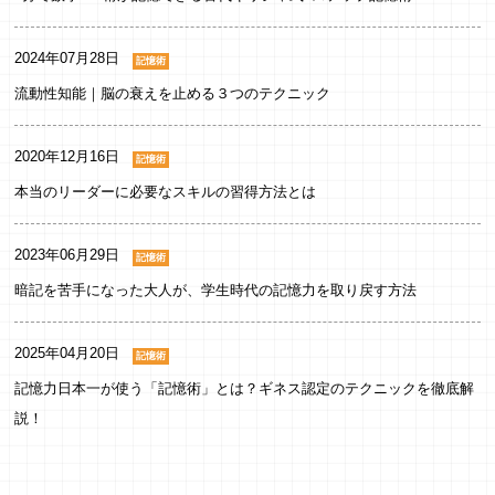
た。
家事でも、今まで何気なくやっていたことの時
2024年07月28日
記憶術
間を測って、1階の掃き掃除10分、拭き掃除15
流動性知能｜脳の衰えを止める３つのテクニック
分など、すべきことの所要時間をおおまかに把
握でき、例えば外出前に慌てることもなくなり
ました。
2020年12月16日
記憶術
ありがとうございます。
本当のリーダーに必要なスキルの習得方法とは
主婦（62歳）
2023年06月29日
記憶術
暗記を苦手になった大人が、学生時代の記憶力を取り戻す方法
健康力アップ
2025年04月20日
記憶術
人生がほとんど終わっていますが、残りの人生
記憶力日本一が使う「記憶術」とは？ギネス認定のテクニックを徹底解
は、記憶力が大きく左右する事を考えて、せめ
説！
て最後ぐらい後悔しない日々を送れるよう頑張
りたいと思って受講を決意しました。
時間を無駄にしないよう早く次の行動に移れる