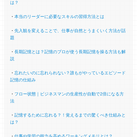
は？
なりました。ありがとうございます！
フラワーアレンジメント講師（41歳）
・
本当のリーダーに必要なスキルの習得方法とは
・
先入観を変えることで、仕事が自然とうまくいく方法が話
題
電気工事士１種 合格
・
長期記憶とは？記憶のプロが使う長期記憶を操る方法も解
この記憶術はすごいと思いました。１回目で脳
説
の神経経路が構築されたと思います。
日常では行動力が以前よりついた感じです。家
・
忘れたいのに忘れられない？誰もがやっているエピソード
族に教えたりもしました。
記憶の仕組み
そして、目標としていた電気工事士１種に合格
・
フロー状態｜ビジネスマンの生産性が自動で2倍になる方
しました。
法
「メモリーパレス法」を学んだおかげで意志
・
記憶するために忘れる？！覚えるまでの驚くべき仕組みと
力、集中力が向上していたと思います。
は？
電気工事士（51歳）
・
仕事や学習の能力を高めるワーキングメモリとは？