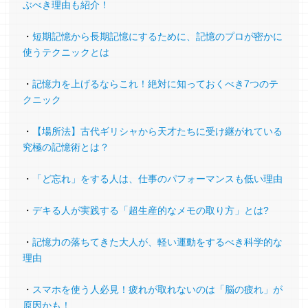
ぶべき理由も紹介！
英検1級 合格
・
短期記憶から長期記憶にするために、記憶のプロが密かに
受講を始めて1年半、ほとんど毎日30分は、ノ
使うテクニックとは
ートに変換、場所想起３つを10回づつ、その
後、記録シートに従っての練習を続け、記録シ
・
記憶力を上げるならこれ！絶対に知っておくべき7つのテ
ートも63枚目になりました。
クニック
英単語を覚えやすくしたく受講させて頂きまし
・
【場所法】古代ギリシャから天才たちに受け継がれている
たが、この3月に英検１級に合格できました。
究極の記憶術とは？
単語記憶はまだ苦戦することが多いのですが、
文章の暗唱は、お陰様でスムーズにできるよう
・
「ど忘れ」をする人は、仕事のパフォーマンスも低い理由
になりました。
また、時間の大切さを意識するようになり、お
・
デキる人が実践する「超生産的なメモの取り方」とは?
酒も控えて、早朝から充実した日々が送れるよ
・
記憶力の落ちてきた大人が、軽い運動をするべき科学的な
うになりました。ありがとうございました。
理由
翻訳家（64歳）
・
スマホを使う人必見！疲れが取れないのは「脳の疲れ」が
原因かも！