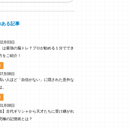
のある記事
02月03日
』は最強の脳トレ？プロが勧める１分ででき
方をご紹介！
術
07月08日
高い人ほど「自信がない」に隠された意外な
は。
術
01月08日
法】古代ギリシャから天才たちに受け継がれ
究極の記憶術とは？