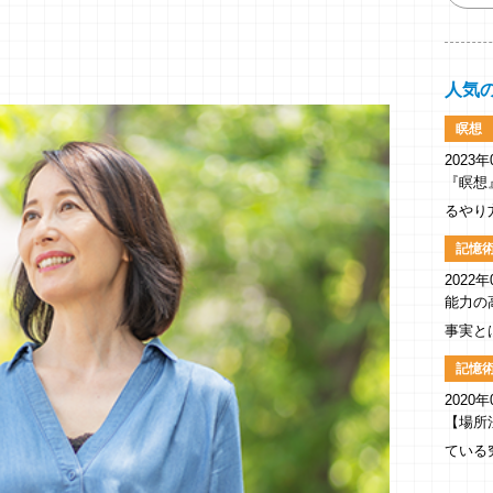
人気
瞑想
2023年
『瞑想
るやり
記憶
2022年
能力の
事実と
記憶
2020年
【場所
ている