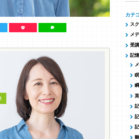
カテ
ス
メ
受
記
英