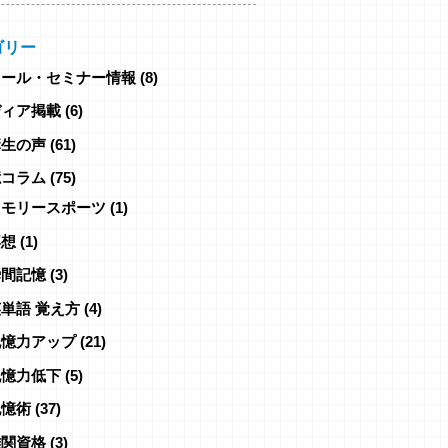
ゴリー
クール・セミナー情報
(8)
ディア掲載
(6)
講生の声
(61)
憶コラム
(75)
メモリースポーツ
(1)
瞑想
(1)
瞬間記憶
(3)
単語 覚え方
(4)
記憶力アップ
(21)
記憶力低下
(5)
記憶術
(37)
難関資格
(3)